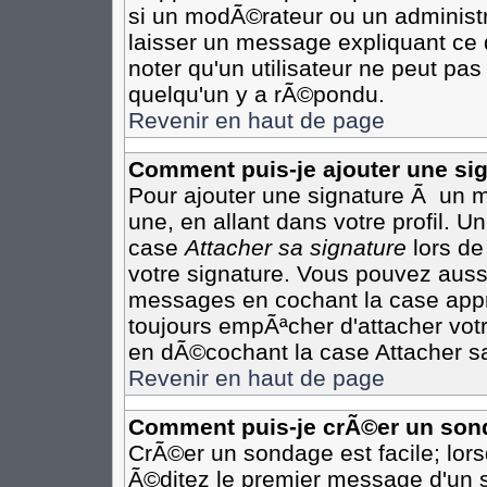
si un modÃ©rateur ou un administr
laisser un message expliquant ce q
noter qu'un utilisateur ne peut p
quelqu'un y a rÃ©pondu.
Revenir en haut de page
Comment puis-je ajouter une s
Pour ajouter une signature Ã un 
une, en allant dans votre profil. 
case
Attacher sa signature
lors de
votre signature. Vous pouvez aussi
messages en cochant la case appro
toujours empÃªcher d'attacher vot
en dÃ©cochant la case Attacher sa
Revenir en haut de page
Comment puis-je crÃ©er un son
CrÃ©er un sondage est facile; lor
Ã©ditez le premier message d'un su