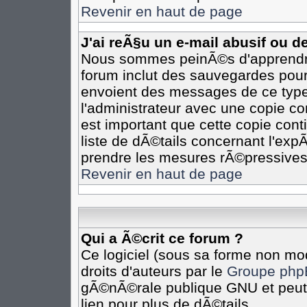
Revenir en haut de page
J'ai reÃ§u un e-mail abusif ou 
Nous sommes peinÃ©s d'apprendre 
forum inclut des sauvegardes pour 
envoient des messages de ce type
l'administrateur avec une copie co
est important que cette copie cont
liste de dÃ©tails concernant l'expÃ
prendre les mesures rÃ©pressives
Revenir en haut de page
Qui a Ã©crit ce forum ?
Ce logiciel (sous sa forme non mod
droits d'auteurs par le
Groupe php
gÃ©nÃ©rale publique GNU et peut Ã
lien pour plus de dÃ©tails.