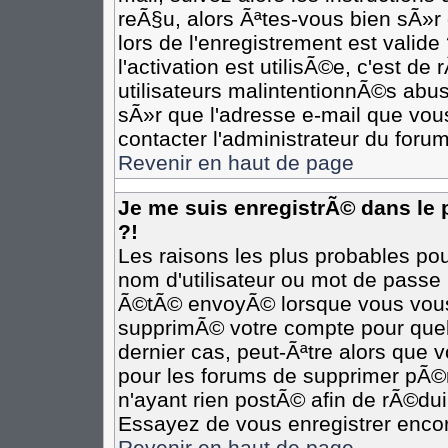
reÃ§u, alors Ãªtes-vous bien sÃ»r
lors de l'enregistrement est valide
l'activation est utilisÃ©e, c'est d
utilisateurs malintentionnÃ©s ab
sÃ»r que l'adresse e-mail que vous
contacter l'administrateur du forum
Revenir en haut de page
Je me suis enregistrÃ© dans le
?!
Les raisons les plus probables po
nom d'utilisateur ou mot de passe i
Ã©tÃ© envoyÃ© lorsque vous vous Ã
supprimÃ© votre compte pour quel
dernier cas, peut-Ãªtre alors que v
pour les forums de supprimer pÃ©r
n'ayant rien postÃ© afin de rÃ©dui
Essayez de vous enregistrer encor
Revenir en haut de page