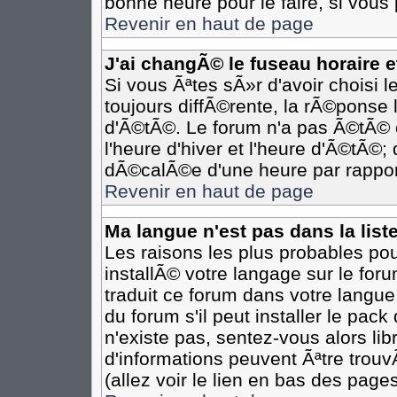
bonne heure pour le faire, si vous
Revenir en haut de page
J'ai changÃ© le fuseau horaire et
Si vous Ãªtes sÃ»r d'avoir choisi l
toujours diffÃ©rente, la rÃ©ponse 
d'Ã©tÃ©. Le forum n'a pas Ã©tÃ©
l'heure d'hiver et l'heure d'Ã©tÃ©;
dÃ©calÃ©e d'une heure par rapport
Revenir en haut de page
Ma langue n'est pas dans la liste
Les raisons les plus probables pour
installÃ© votre langage sur le for
traduit ce forum dans votre langu
du forum s'il peut installer le pac
n'existe pas, sentez-vous alors li
d'informations peuvent Ãªtre trou
(allez voir le lien en bas des pages