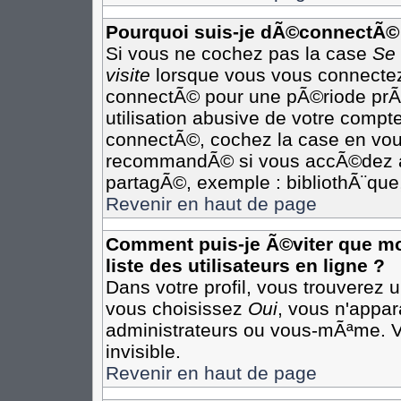
Pourquoi suis-je dÃ©connectÃ©
Si vous ne cochez pas la case
Se
visite
lorsque vous vous connectez
connectÃ© pour une pÃ©riode prÃ©
utilisation abusive de votre compte
connectÃ©, cochez la case en vous
recommandÃ© si vous accÃ©dez au 
partagÃ©, exemple : bibliothÃ¨que,
Revenir en haut de page
Comment puis-je Ã©viter que mon
liste des utilisateurs en ligne ?
Dans votre profil, vous trouverez 
vous choisissez
Oui
, vous n'appa
administrateurs ou vous-mÃªme. 
invisible.
Revenir en haut de page