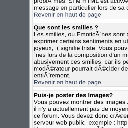
problÃ¨mes. Si le HTML est activ
message en particulier lors de sa 
Revenir en haut de page
Que sont les smilies ?
Les smilies, ou EmoticÃ´nes sont d
exprimer certains sentiments en util
joyeux, :( signifie triste. Vous po
´nes lors de la composition d'un 
abusivement ces smilies, car ils pe
modÃ©rateur pourrait dÃ©cider de 
entiÃ¨rement.
Revenir en haut de page
Puis-je poster des Images?
Vous pouvez montrer des images Ã
il n'y a actuellement pas de moye
ce forum. Vous devez donc crÃ©er
serveur web public, exemple : htt