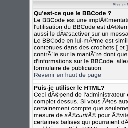
Mise en 
Qu'est-ce que le BBCode ?
Le BBCode est une implÃ©mentatio
l'utilisation du BBCode est dÃ©te
aussi le dÃ©sactiver sur un messag
Le BBCode en lui-mÃªme est simila
contenues dans des crochets [ et ] 
contrÃ´le sur la maniÃ¨re dont que
d'informations sur le BBCode, allez
formulaire de publication.
Revenir en haut de page
Puis-je utiliser le HTML?
Ceci dÃ©pend de l'administrateur q
complet dessus. Si vous Ãªtes auto
certainement compte que seulement
mesure de
sÃ©curitÃ©
pour Ã©vite
certaines balises qui pourraient d