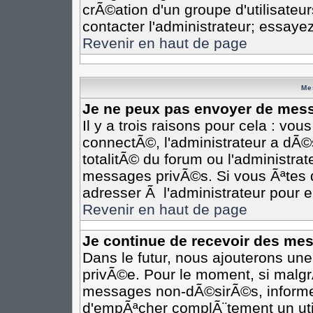
crÃ©ation d'un groupe d'utilisateu
contacter l'administrateur; essaye
Revenir en haut de page
Me
Je ne peux pas envoyer de mess
Il y a trois raisons pour cela : vo
connectÃ©, l'administrateur a dÃ©
totalitÃ© du forum ou l'administr
messages privÃ©s. Si vous Ãªtes d
adresser Ã l'administrateur pour e
Revenir en haut de page
Je continue de recevoir des me
Dans le futur, nous ajouterons un
privÃ©e. Pour le moment, si malgr
messages non-dÃ©sirÃ©s, informez-e
d'empÃªcher complÃ¨tement un uti