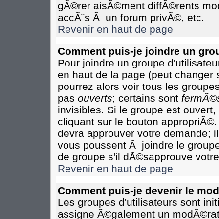
gÃ©rer aisÃ©ment diffÃ©rents mod
accÃ¨s Ã un forum privÃ©, etc.
Revenir en haut de page
Comment puis-je joindre un grou
Pour joindre un groupe d'utilisateur
en haut de la page (peut changer 
pourrez alors voir tous les groupes
pas
ouverts
; certains sont
fermÃ©
invisibles. Si le groupe est ouver
cliquant sur le bouton appropriÃ©.
devra approuver votre demande; il
vous poussent Ã joindre le groupe
de groupe s'il dÃ©sapprouve votre
Revenir en haut de page
Comment puis-je devenir le modÃ
Les groupes d'utilisateurs sont init
assigne Ã©galement un modÃ©rateu