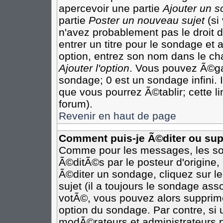
apercevoir une partie
Ajouter un 
partie
Poster un nouveau sujet
(si
n'avez probablement pas le droit
entrer un titre pour le sondage et
option, entrez son nom dans le ch
Ajouter l'option
. Vous pouvez Ã©gal
sondage; 0 est un sondage infini. I
que vous pourrez Ã©tablir; cette li
forum).
Revenir en haut de page
Comment puis-je Ã©diter ou su
Comme pour les messages, les so
Ã©ditÃ©s par le posteur d'origine
Ã©diter un sondage, cliquez sur l
sujet (il a toujours le sondage as
votÃ©, vous pouvez alors supprime
option du sondage. Par contre, si
modÃ©rateurs et administrateurs po