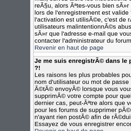
reÃ§u, alors Ãªtes-vous bien sÃ»r
lors de l'enregistrement est valide
l'activation est utilisÃ©e, c'est d
utilisateurs malintentionnÃ©s ab
sÃ»r que l'adresse e-mail que vous
contacter l'administrateur du forum
Revenir en haut de page
Je me suis enregistrÃ© dans le
?!
Les raisons les plus probables po
nom d'utilisateur ou mot de passe i
Ã©tÃ© envoyÃ© lorsque vous vous Ã
supprimÃ© votre compte pour quel
dernier cas, peut-Ãªtre alors que v
pour les forums de supprimer pÃ©r
n'ayant rien postÃ© afin de rÃ©dui
Essayez de vous enregistrer encor
Revenir en haut de page