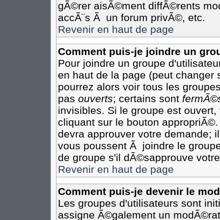
gÃ©rer aisÃ©ment diffÃ©rents mod
accÃ¨s Ã un forum privÃ©, etc.
Revenir en haut de page
Comment puis-je joindre un grou
Pour joindre un groupe d'utilisateur
en haut de la page (peut changer 
pourrez alors voir tous les groupes
pas
ouverts
; certains sont
fermÃ©
invisibles. Si le groupe est ouver
cliquant sur le bouton appropriÃ©.
devra approuver votre demande; il
vous poussent Ã joindre le groupe
de groupe s'il dÃ©sapprouve votre
Revenir en haut de page
Comment puis-je devenir le modÃ
Les groupes d'utilisateurs sont init
assigne Ã©galement un modÃ©rateu