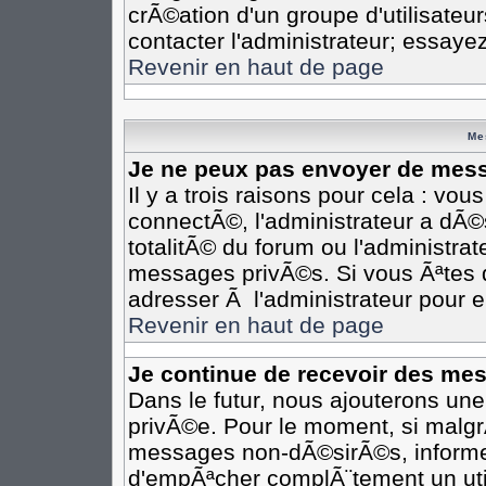
crÃ©ation d'un groupe d'utilisateu
contacter l'administrateur; essaye
Revenir en haut de page
Me
Je ne peux pas envoyer de mess
Il y a trois raisons pour cela : vo
connectÃ©, l'administrateur a dÃ©
totalitÃ© du forum ou l'administr
messages privÃ©s. Si vous Ãªtes d
adresser Ã l'administrateur pour e
Revenir en haut de page
Je continue de recevoir des me
Dans le futur, nous ajouterons un
privÃ©e. Pour le moment, si malgr
messages non-dÃ©sirÃ©s, informez-e
d'empÃªcher complÃ¨tement un uti