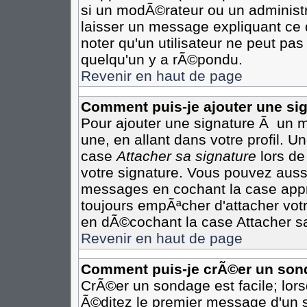
si un modÃ©rateur ou un administr
laisser un message expliquant ce q
noter qu'un utilisateur ne peut p
quelqu'un y a rÃ©pondu.
Revenir en haut de page
Comment puis-je ajouter une s
Pour ajouter une signature Ã un 
une, en allant dans votre profil. 
case
Attacher sa signature
lors de
votre signature. Vous pouvez aussi
messages en cochant la case appro
toujours empÃªcher d'attacher vot
en dÃ©cochant la case Attacher sa
Revenir en haut de page
Comment puis-je crÃ©er un son
CrÃ©er un sondage est facile; lor
Ã©ditez le premier message d'un su