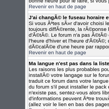
bonne heure pour le faire, si vous
Revenir en haut de page
J'ai changÃ© le fuseau horaire et
Si vous Ãªtes sÃ»r d'avoir choisi l
toujours diffÃ©rente, la rÃ©ponse 
d'Ã©tÃ©. Le forum n'a pas Ã©tÃ©
l'heure d'hiver et l'heure d'Ã©tÃ©;
dÃ©calÃ©e d'une heure par rapport
Revenir en haut de page
Ma langue n'est pas dans la liste
Les raisons les plus probables pour
installÃ© votre langage sur le for
traduit ce forum dans votre langu
du forum s'il peut installer le pac
n'existe pas, sentez-vous alors li
d'informations peuvent Ãªtre trou
(allez voir le lien en bas des pages