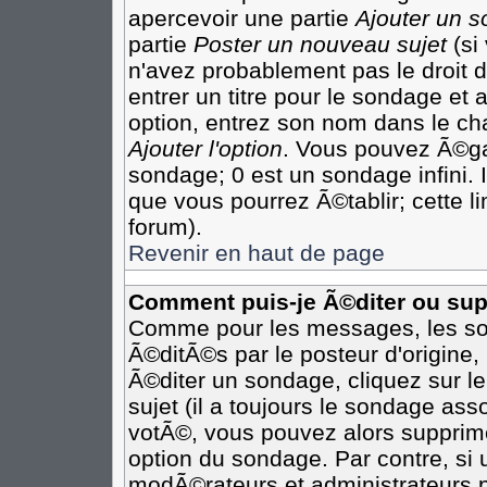
apercevoir une partie
Ajouter un 
partie
Poster un nouveau sujet
(si
n'avez probablement pas le droit
entrer un titre pour le sondage et
option, entrez son nom dans le ch
Ajouter l'option
. Vous pouvez Ã©gal
sondage; 0 est un sondage infini. I
que vous pourrez Ã©tablir; cette li
forum).
Revenir en haut de page
Comment puis-je Ã©diter ou su
Comme pour les messages, les so
Ã©ditÃ©s par le posteur d'origine
Ã©diter un sondage, cliquez sur l
sujet (il a toujours le sondage as
votÃ©, vous pouvez alors supprime
option du sondage. Par contre, si
modÃ©rateurs et administrateurs po