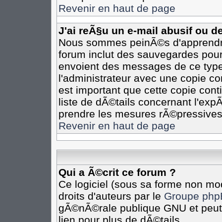
Revenir en haut de page
J'ai reÃ§u un e-mail abusif ou 
Nous sommes peinÃ©s d'apprendre 
forum inclut des sauvegardes pour 
envoient des messages de ce type
l'administrateur avec une copie co
est important que cette copie cont
liste de dÃ©tails concernant l'expÃ
prendre les mesures rÃ©pressives
Revenir en haut de page
Qui a Ã©crit ce forum ?
Ce logiciel (sous sa forme non mod
droits d'auteurs par le
Groupe php
gÃ©nÃ©rale publique GNU et peut Ã
lien pour plus de dÃ©tails.