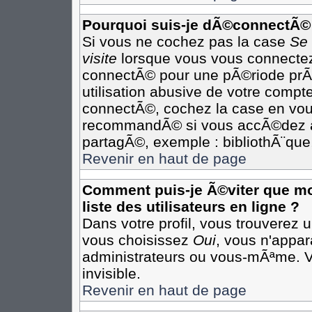
Pourquoi suis-je dÃ©connectÃ©
Si vous ne cochez pas la case
Se
visite
lorsque vous vous connectez
connectÃ© pour une pÃ©riode prÃ©
utilisation abusive de votre compte
connectÃ©, cochez la case en vous
recommandÃ© si vous accÃ©dez au 
partagÃ©, exemple : bibliothÃ¨que,
Revenir en haut de page
Comment puis-je Ã©viter que mon
liste des utilisateurs en ligne ?
Dans votre profil, vous trouverez 
vous choisissez
Oui
, vous n'appa
administrateurs ou vous-mÃªme. 
invisible.
Revenir en haut de page