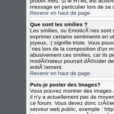
problÃ¨mes. Si le HTML est activ
message en particulier lors de sa 
Revenir en haut de page
Que sont les smilies ?
Les smilies, ou EmoticÃ´nes sont d
exprimer certains sentiments en util
joyeux, :( signifie triste. Vous po
´nes lors de la composition d'un 
abusivement ces smilies, car ils pe
modÃ©rateur pourrait dÃ©cider de 
entiÃ¨rement.
Revenir en haut de page
Puis-je poster des Images?
Vous pouvez montrer des images Ã
il n'y a actuellement pas de moye
ce forum. Vous devez donc crÃ©er
serveur web public, exemple : htt