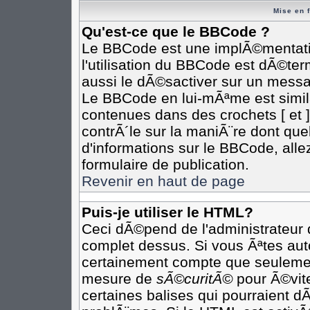
Mise en 
Qu'est-ce que le BBCode ?
Le BBCode est une implÃ©mentatio
l'utilisation du BBCode est dÃ©te
aussi le dÃ©sactiver sur un messag
Le BBCode en lui-mÃªme est simila
contenues dans des crochets [ et ] 
contrÃ´le sur la maniÃ¨re dont que
d'informations sur le BBCode, allez
formulaire de publication.
Revenir en haut de page
Puis-je utiliser le HTML?
Ceci dÃ©pend de l'administrateur q
complet dessus. Si vous Ãªtes auto
certainement compte que seulement
mesure de
sÃ©curitÃ©
pour Ã©vite
certaines balises qui pourraient d