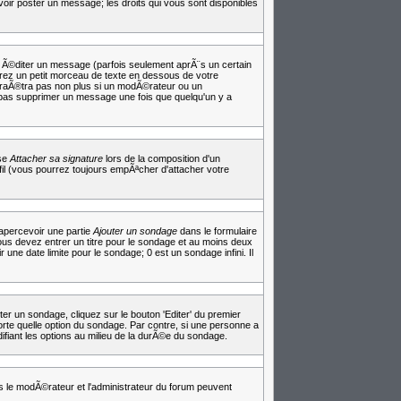
voir poster un message; les droits qui vous sont disponibles
Ã©diter un message (parfois seulement aprÃ¨s un certain
z un petit morceau de texte en dessous de votre
paraÃ®tra pas non plus si un modÃ©rateur ou un
ut pas supprimer un message une fois que quelqu'un y a
ase
Attacher sa signature
lors de la composition d'un
l (vous pourrez toujours empÃªcher d'attacher votre
 apercevoir une partie
Ajouter un sondage
dans le formulaire
us devez entrer un titre pour le sondage et au moins deux
une date limite pour le sondage; 0 est un sondage infini. Il
 un sondage, cliquez sur le bouton 'Editer' du premier
rte quelle option du sondage. Par contre, si une personne a
fiant les options au milieu de la durÃ©e du sondage.
uls le modÃ©rateur et l'administrateur du forum peuvent