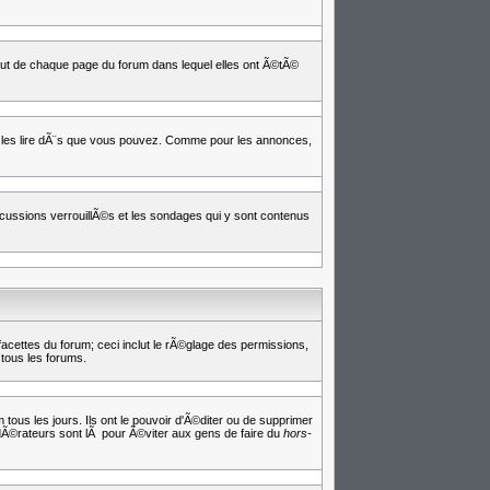
aut de chaque page du forum dans lequel elles ont Ã©tÃ©
c les lire dÃ¨s que vous pouvez. Comme pour les annonces,
scussions verrouillÃ©s et les sondages qui y sont contenus
acettes du forum; ceci inclut le rÃ©glage des permissions,
 tous les forums.
us les jours. Ils ont le pouvoir d'Ã©diter ou de supprimer
odÃ©rateurs sont lÃ pour Ã©viter aux gens de faire du
hors-