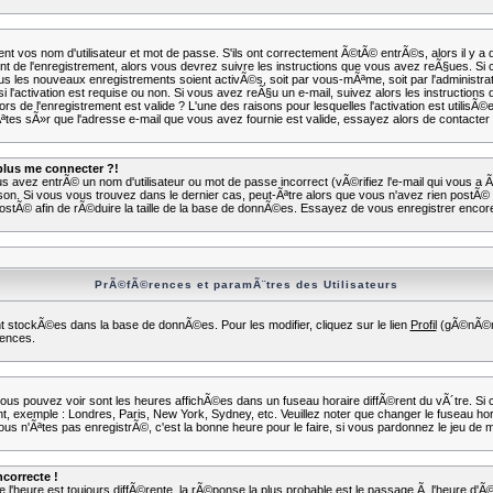
 vos nom d'utilisateur et mot de passe. S'ils ont correctement Ã©tÃ© entrÃ©s, alors il y a 
 de l'enregistrement, alors vous devrez suivre les instructions que vous avez reÃ§ues. Si c
ous les nouveaux enregistrements soient activÃ©s, soit par vous-mÃªme, soit par l'administ
'activation est requise ou non. Si vous avez reÃ§u un e-mail, suivez alors les instructions qu
s de l'enregistrement est valide ? L'une des raisons pour lesquelles l'activation est utilisÃ©e
s sÃ»r que l'adresse e-mail que vous avez fournie est valide, essayez alors de contacter l
plus me connecter ?!
us avez entrÃ© un nom d'utilisateur ou mot de passe incorrect (vÃ©rifiez l'e-mail qui vous
on. Si vous vous trouvez dans le dernier cas, peut-Ãªtre alors que vous n'avez rien postÃ© ?
postÃ© afin de rÃ©duire la taille de la base de donnÃ©es. Essayez de vous enregistrer encor
PrÃ©fÃ©rences et paramÃ¨tres des Utilisateurs
 stockÃ©es dans la base de donnÃ©es. Pour les modifier, cliquez sur le lien
Profil
(gÃ©nÃ©ral
rences.
vous pouvez voir sont les heures affichÃ©es dans un fuseau horaire diffÃ©rent du vÃ´tre. S
ent, exemple : Londres, Paris, New York, Sydney, etc. Veuillez noter que changer le fuseau h
ous n'Ãªtes pas enregistrÃ©, c'est la bonne heure pour le faire, si vous pardonnez le jeu de m
ncorrecte !
que l'heure est toujours diffÃ©rente, la rÃ©ponse la plus probable est le passage Ã l'heure 