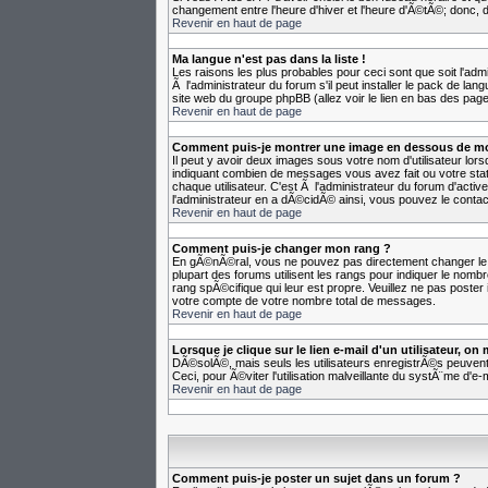
changement entre l'heure d'hiver et l'heure d'Ã©tÃ©; donc, 
Revenir en haut de page
Ma langue n'est pas dans la liste !
Les raisons les plus probables pour ceci sont que soit l'ad
Ã l'administrateur du forum s'il peut installer le pack de la
site web du groupe phpBB (allez voir le lien en bas des page
Revenir en haut de page
Comment puis-je montrer une image en dessous de mon
Il peut y avoir deux images sous votre nom d'utilisateur l
indiquant combien de messages vous avez fait ou votre sta
chaque utilisateur. C'est Ã l'administrateur du forum d'activ
l'administrateur en a dÃ©cidÃ© ainsi, vous pouvez le conta
Revenir en haut de page
Comment puis-je changer mon rang ?
En gÃ©nÃ©ral, vous ne pouvez pas directement changer le titr
plupart des forums utilisent les rangs pour indiquer le nom
rang spÃ©cifique qui leur est propre. Veuillez ne pas poste
votre compte de votre nombre total de messages.
Revenir en haut de page
Lorsque je clique sur le lien e-mail d'un utilisateur, 
DÃ©solÃ©, mais seuls les utilisateurs enregistrÃ©s peuvent 
Ceci, pour Ã©viter l'utilisation malveillante du systÃ¨me d'e
Revenir en haut de page
Comment puis-je poster un sujet dans un forum ?