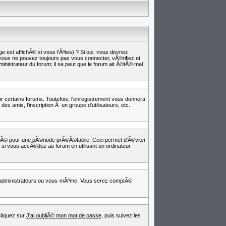
st affichÃ© si vous l'Ãªtes) ? Si oui, vous devriez
 vous ne pouvez toujours pas vous connecter, vÃ©rifiez et
inistrateur du forum; il se peut que le forum ait Ã©tÃ© mal
 certains forums. Toutefois, l'enregistrement vous donnera
es amis, l'inscription Ã un groupe d'utilisateurs, etc.
Ã© pour une pÃ©riode prÃ©Ã©tablie. Ceci permet d'Ã©viter
si vous accÃ©dez au forum en utilisant un ordinateur
 administrateurs ou vous-mÃªme. Vous serez comptÃ©
cliquez sur
J'ai oubliÃ© mon mot de passe
, puis suivez les