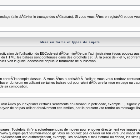
ondage (afin d'Ã©viter le trucage des rÃ©sultats). Si vous vous Ãªtes enregistrÃ© et que vo
Mise en forme et types de sujets
ivation de l'utilisation du BBCode est dÃ©terminÃ©e par l'administrateur (vous pouvez auss
du HTML; les balises sont contenues dans des crochets [ et ] Ã la place de < et >, et offren
llez voir le guide, accessible depuis le formulaire de publication.
 un contrÃ´le complet dessus. Si vous Ãªtes autorisÃ© Ã l'utiliser, vous vous rendrez certai
user du forum en utilisant certaines balises qui pourraient dÃ©truire la mise en page ou ca
de sa composition.
ilisÃ©es pour exprimer certains sentiments en utilisant un petit code, exemple : :) signifie joy
ez de ne pas utiliser abusivement ces smilies, car ils peuvent vite rendre un message illisi
ages. Toutefois, il n'y a actuellement pas de moyen pour envoyer directement vos images s
/www.quelque-part.net/mon-image.gif. Vous ne pouvez pas crÃ©er un lien vers une image sto
nÃ©cessitant une authentification, exemple : les boÃ®tes e-mail Hotmail ou Yahoo, les sites