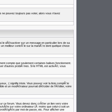
us ne pouvez toujours pas voter, alors vous n'avez
i le dÃ©sactiver sur un message en particulier lors de sa
t un meilleur contrÃ´le sur la maniÃ¨re dont quelque chose
nement compte que seulement certaines balises fonctionnent.
user d'autres problÃ¨mes. Si le HTML est activÃ©, vous
eux, :( signifie triste. Vous pouvez voir la liste complÃ¨te
ble et un modÃ©rateur pourrait dÃ©cider de l'Ã©diter, voire
ur ce forum. Vous devez donc crÃ©er un lien vers votre
ckÃ©e sur votre ordinateur (Ã moins que celui-ci soit un
 protÃ©gÃ©s par mot de passe, etc. Pour afficher une