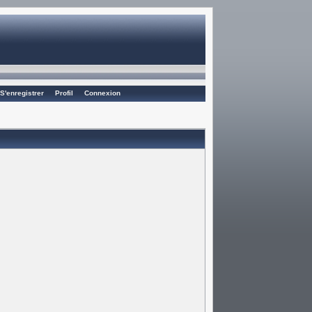
S'enregistrer
Profil
Connexion