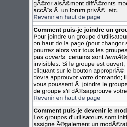
gÃ©rer aisÃ©ment diffÃ©rents mod
accÃ¨s Ã un forum privÃ©, etc.
Revenir en haut de page
Comment puis-je joindre un grou
Pour joindre un groupe d'utilisateur
en haut de la page (peut changer 
pourrez alors voir tous les groupes
pas
ouverts
; certains sont
fermÃ©
invisibles. Si le groupe est ouver
cliquant sur le bouton appropriÃ©.
devra approuver votre demande; il
vous poussent Ã joindre le groupe
de groupe s'il dÃ©sapprouve votre
Revenir en haut de page
Comment puis-je devenir le modÃ
Les groupes d'utilisateurs sont init
assigne Ã©galement un modÃ©rateu