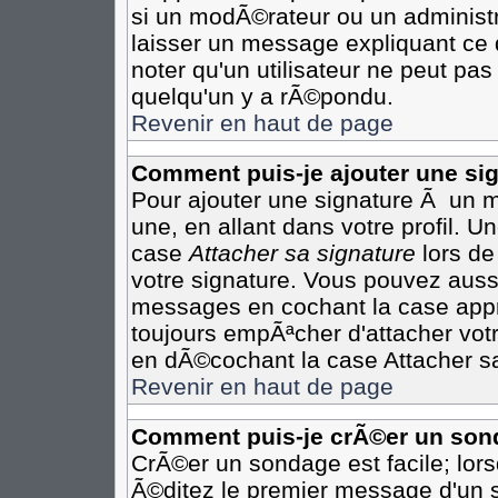
si un modÃ©rateur ou un administr
laisser un message expliquant ce q
noter qu'un utilisateur ne peut p
quelqu'un y a rÃ©pondu.
Revenir en haut de page
Comment puis-je ajouter une s
Pour ajouter une signature Ã un 
une, en allant dans votre profil. 
case
Attacher sa signature
lors de
votre signature. Vous pouvez aussi
messages en cochant la case appro
toujours empÃªcher d'attacher vot
en dÃ©cochant la case Attacher sa
Revenir en haut de page
Comment puis-je crÃ©er un son
CrÃ©er un sondage est facile; lor
Ã©ditez le premier message d'un su