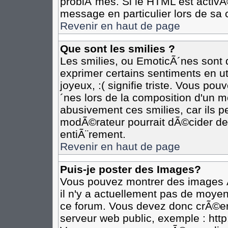
problÃ¨mes. Si le HTML est activ
message en particulier lors de sa 
Revenir en haut de page
Que sont les smilies ?
Les smilies, ou EmoticÃ´nes sont d
exprimer certains sentiments en util
joyeux, :( signifie triste. Vous po
´nes lors de la composition d'un 
abusivement ces smilies, car ils pe
modÃ©rateur pourrait dÃ©cider de 
entiÃ¨rement.
Revenir en haut de page
Puis-je poster des Images?
Vous pouvez montrer des images Ã
il n'y a actuellement pas de moye
ce forum. Vous devez donc crÃ©er
serveur web public, exemple : htt