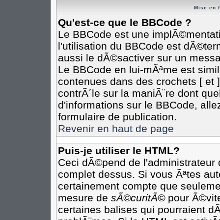
Mise en 
Qu'est-ce que le BBCode ?
Le BBCode est une implÃ©mentatio
l'utilisation du BBCode est dÃ©te
aussi le dÃ©sactiver sur un messag
Le BBCode en lui-mÃªme est simila
contenues dans des crochets [ et ] 
contrÃ´le sur la maniÃ¨re dont que
d'informations sur le BBCode, allez
formulaire de publication.
Revenir en haut de page
Puis-je utiliser le HTML?
Ceci dÃ©pend de l'administrateur q
complet dessus. Si vous Ãªtes auto
certainement compte que seulement
mesure de
sÃ©curitÃ©
pour Ã©vite
certaines balises qui pourraient d