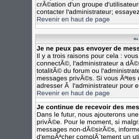
crÃ©ation d'un groupe d'utilisateu
contacter l'administrateur; essaye
Revenir en haut de page
Me
Je ne peux pas envoyer de mess
Il y a trois raisons pour cela : vo
connectÃ©, l'administrateur a dÃ©
totalitÃ© du forum ou l'administr
messages privÃ©s. Si vous Ãªtes d
adresser Ã l'administrateur pour e
Revenir en haut de page
Je continue de recevoir des me
Dans le futur, nous ajouterons un
privÃ©e. Pour le moment, si malgr
messages non-dÃ©sirÃ©s, informez-e
d'empÃªcher complÃ¨tement un uti