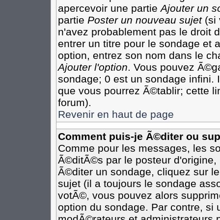
apercevoir une partie
Ajouter un 
partie
Poster un nouveau sujet
(si
n'avez probablement pas le droit
entrer un titre pour le sondage et
option, entrez son nom dans le ch
Ajouter l'option
. Vous pouvez Ã©gal
sondage; 0 est un sondage infini. I
que vous pourrez Ã©tablir; cette li
forum).
Revenir en haut de page
Comment puis-je Ã©diter ou su
Comme pour les messages, les so
Ã©ditÃ©s par le posteur d'origine
Ã©diter un sondage, cliquez sur l
sujet (il a toujours le sondage as
votÃ©, vous pouvez alors supprime
option du sondage. Par contre, si
modÃ©rateurs et administrateurs po