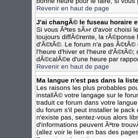
bonne heure pour le faire, si vous
Revenir en haut de page
J'ai changÃ© le fuseau horaire et
Si vous Ãªtes sÃ»r d'avoir choisi l
toujours diffÃ©rente, la rÃ©ponse 
d'Ã©tÃ©. Le forum n'a pas Ã©tÃ©
l'heure d'hiver et l'heure d'Ã©tÃ©;
dÃ©calÃ©e d'une heure par rapport
Revenir en haut de page
Ma langue n'est pas dans la liste
Les raisons les plus probables pour
installÃ© votre langage sur le for
traduit ce forum dans votre langu
du forum s'il peut installer le pac
n'existe pas, sentez-vous alors li
d'informations peuvent Ãªtre trou
(allez voir le lien en bas des pages