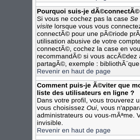
Pourquoi suis-je dÃ©connectÃ©
Si vous ne cochez pas la case
Se
visite
lorsque vous vous connectez
connectÃ© pour une pÃ©riode prÃ©
utilisation abusive de votre compte
connectÃ©, cochez la case en vous
recommandÃ© si vous accÃ©dez au 
partagÃ©, exemple : bibliothÃ¨que,
Revenir en haut de page
Comment puis-je Ã©viter que mon
liste des utilisateurs en ligne ?
Dans votre profil, vous trouverez 
vous choisissez
Oui
, vous n'appa
administrateurs ou vous-mÃªme. 
invisible.
Revenir en haut de page