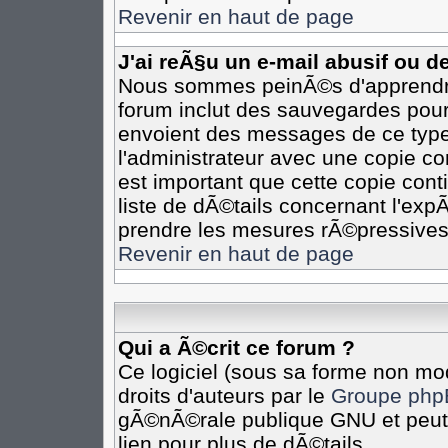
Revenir en haut de page
J'ai reÃ§u un e-mail abusif ou 
Nous sommes peinÃ©s d'apprendre 
forum inclut des sauvegardes pour 
envoient des messages de ce type
l'administrateur avec une copie co
est important que cette copie cont
liste de dÃ©tails concernant l'expÃ
prendre les mesures rÃ©pressives
Revenir en haut de page
Qui a Ã©crit ce forum ?
Ce logiciel (sous sa forme non mod
droits d'auteurs par le
Groupe php
gÃ©nÃ©rale publique GNU et peut Ã
lien pour plus de dÃ©tails.