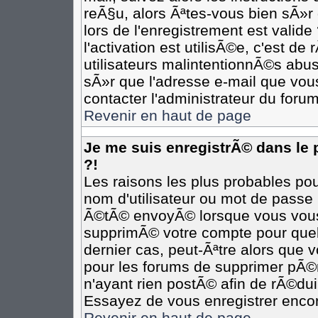
reÃ§u, alors Ãªtes-vous bien sÃ»r
lors de l'enregistrement est valide
l'activation est utilisÃ©e, c'est d
utilisateurs malintentionnÃ©s ab
sÃ»r que l'adresse e-mail que vous
contacter l'administrateur du forum
Revenir en haut de page
Je me suis enregistrÃ© dans le
?!
Les raisons les plus probables po
nom d'utilisateur ou mot de passe i
Ã©tÃ© envoyÃ© lorsque vous vous Ã
supprimÃ© votre compte pour quel
dernier cas, peut-Ãªtre alors que v
pour les forums de supprimer pÃ©r
n'ayant rien postÃ© afin de rÃ©dui
Essayez de vous enregistrer encor
Revenir en haut de page