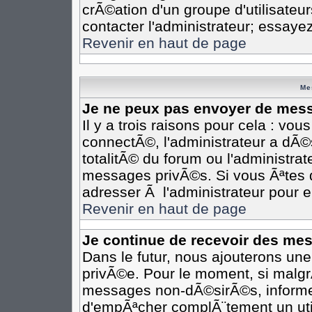
crÃ©ation d'un groupe d'utilisateu
contacter l'administrateur; essaye
Revenir en haut de page
Me
Je ne peux pas envoyer de mess
Il y a trois raisons pour cela : vo
connectÃ©, l'administrateur a dÃ©
totalitÃ© du forum ou l'administr
messages privÃ©s. Si vous Ãªtes d
adresser Ã l'administrateur pour e
Revenir en haut de page
Je continue de recevoir des me
Dans le futur, nous ajouterons un
privÃ©e. Pour le moment, si malgr
messages non-dÃ©sirÃ©s, informez-e
d'empÃªcher complÃ¨tement un uti