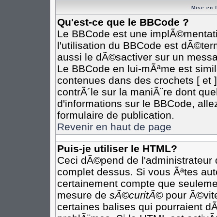
Mise en 
Qu'est-ce que le BBCode ?
Le BBCode est une implÃ©mentatio
l'utilisation du BBCode est dÃ©te
aussi le dÃ©sactiver sur un messag
Le BBCode en lui-mÃªme est simila
contenues dans des crochets [ et ] 
contrÃ´le sur la maniÃ¨re dont que
d'informations sur le BBCode, allez
formulaire de publication.
Revenir en haut de page
Puis-je utiliser le HTML?
Ceci dÃ©pend de l'administrateur q
complet dessus. Si vous Ãªtes auto
certainement compte que seulement
mesure de
sÃ©curitÃ©
pour Ã©vite
certaines balises qui pourraient d