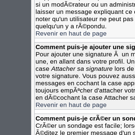
si un modÃ©rateur ou un administr
laisser un message expliquant ce q
noter qu'un utilisateur ne peut p
quelqu'un y a rÃ©pondu.
Revenir en haut de page
Comment puis-je ajouter une s
Pour ajouter une signature Ã un 
une, en allant dans votre profil. 
case
Attacher sa signature
lors de
votre signature. Vous pouvez aussi
messages en cochant la case appro
toujours empÃªcher d'attacher vot
en dÃ©cochant la case Attacher sa
Revenir en haut de page
Comment puis-je crÃ©er un son
CrÃ©er un sondage est facile; lor
Ã©ditez le premier message d'un su