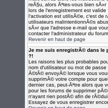
reÃ§u, alors Ãªtes-vous bien sÃ»r
lors de l'enregistrement est valide
l'activation est utilisÃ©e, c'est d
utilisateurs malintentionnÃ©s ab
sÃ»r que l'adresse e-mail que vous
contacter l'administrateur du forum
Revenir en haut de page
Je me suis enregistrÃ© dans le
?!
Les raisons les plus probables po
nom d'utilisateur ou mot de passe i
Ã©tÃ© envoyÃ© lorsque vous vous Ã
supprimÃ© votre compte pour quel
dernier cas, peut-Ãªtre alors que v
pour les forums de supprimer pÃ©r
n'ayant rien postÃ© afin de rÃ©dui
Essayez de vous enregistrer encor
Revenir en haut de page