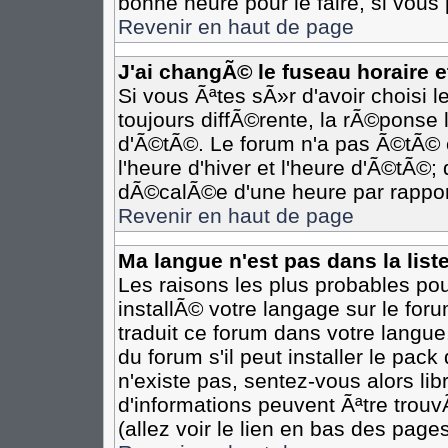
bonne heure pour le faire, si vous
Revenir en haut de page
J'ai changÃ© le fuseau horaire et
Si vous Ãªtes sÃ»r d'avoir choisi l
toujours diffÃ©rente, la rÃ©ponse 
d'Ã©tÃ©. Le forum n'a pas Ã©tÃ©
l'heure d'hiver et l'heure d'Ã©tÃ©;
dÃ©calÃ©e d'une heure par rapport
Revenir en haut de page
Ma langue n'est pas dans la liste
Les raisons les plus probables pour
installÃ© votre langage sur le for
traduit ce forum dans votre langu
du forum s'il peut installer le pac
n'existe pas, sentez-vous alors li
d'informations peuvent Ãªtre trou
(allez voir le lien en bas des pages