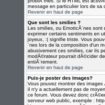
problÃ¨mes. Si le HTML est activ
message en particulier lors de sa 
Revenir en haut de page
Que sont les smilies ?
Les smilies, ou EmoticÃ´nes sont d
exprimer certains sentiments en util
joyeux, :( signifie triste. Vous po
´nes lors de la composition d'un 
abusivement ces smilies, car ils pe
modÃ©rateur pourrait dÃ©cider de 
entiÃ¨rement.
Revenir en haut de page
Puis-je poster des Images?
Vous pouvez montrer des images Ã
il n'y a actuellement pas de moye
ce forum. Vous devez donc crÃ©er
serveur web public, exemple : htt