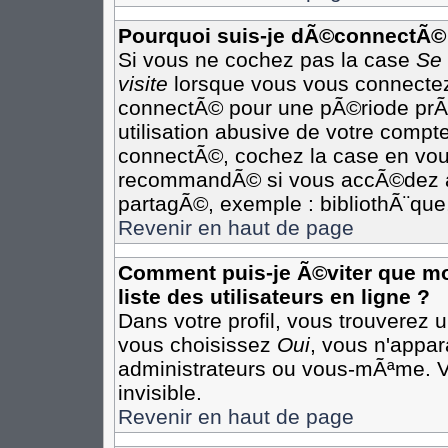
Pourquoi suis-je dÃ©connectÃ©
Si vous ne cochez pas la case
Se
visite
lorsque vous vous connectez
connectÃ© pour une pÃ©riode prÃ©
utilisation abusive de votre compte
connectÃ©, cochez la case en vous
recommandÃ© si vous accÃ©dez au 
partagÃ©, exemple : bibliothÃ¨que,
Revenir en haut de page
Comment puis-je Ã©viter que mon
liste des utilisateurs en ligne ?
Dans votre profil, vous trouverez 
vous choisissez
Oui
, vous n'appa
administrateurs ou vous-mÃªme. 
invisible.
Revenir en haut de page