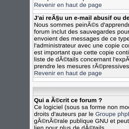
Revenir en haut de page
J'ai reÃ§u un e-mail abusif ou 
Nous sommes peinÃ©s d'apprendre 
forum inclut des sauvegardes pour 
envoient des messages de ce type
l'administrateur avec une copie co
est important que cette copie cont
liste de dÃ©tails concernant l'expÃ
prendre les mesures rÃ©pressives
Revenir en haut de page
Qui a Ã©crit ce forum ?
Ce logiciel (sous sa forme non mod
droits d'auteurs par le
Groupe php
gÃ©nÃ©rale publique GNU et peut Ã
lien pour plus de dÃ©tails.