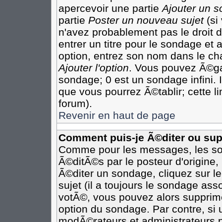
apercevoir une partie
Ajouter un 
partie
Poster un nouveau sujet
(si
n'avez probablement pas le droit
entrer un titre pour le sondage et
option, entrez son nom dans le ch
Ajouter l'option
. Vous pouvez Ã©gal
sondage; 0 est un sondage infini. I
que vous pourrez Ã©tablir; cette li
forum).
Revenir en haut de page
Comment puis-je Ã©diter ou su
Comme pour les messages, les so
Ã©ditÃ©s par le posteur d'origine
Ã©diter un sondage, cliquez sur l
sujet (il a toujours le sondage as
votÃ©, vous pouvez alors supprime
option du sondage. Par contre, si
modÃ©rateurs et administrateurs po