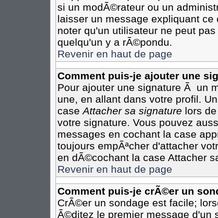
si un modÃ©rateur ou un administr
laisser un message expliquant ce q
noter qu'un utilisateur ne peut p
quelqu'un y a rÃ©pondu.
Revenir en haut de page
Comment puis-je ajouter une s
Pour ajouter une signature Ã un 
une, en allant dans votre profil. 
case
Attacher sa signature
lors de
votre signature. Vous pouvez aussi
messages en cochant la case appro
toujours empÃªcher d'attacher vot
en dÃ©cochant la case Attacher sa
Revenir en haut de page
Comment puis-je crÃ©er un son
CrÃ©er un sondage est facile; lor
Ã©ditez le premier message d'un su