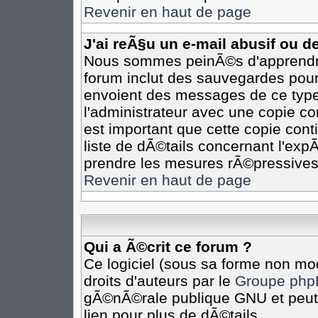
Revenir en haut de page
J'ai reÃ§u un e-mail abusif ou 
Nous sommes peinÃ©s d'apprendre 
forum inclut des sauvegardes pour 
envoient des messages de ce type
l'administrateur avec une copie co
est important que cette copie cont
liste de dÃ©tails concernant l'expÃ
prendre les mesures rÃ©pressives
Revenir en haut de page
Qui a Ã©crit ce forum ?
Ce logiciel (sous sa forme non mod
droits d'auteurs par le
Groupe php
gÃ©nÃ©rale publique GNU et peut Ã
lien pour plus de dÃ©tails.