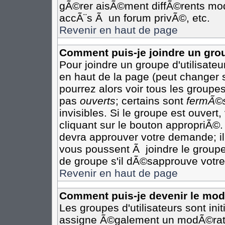
gÃ©rer aisÃ©ment diffÃ©rents mod
accÃ¨s Ã un forum privÃ©, etc.
Revenir en haut de page
Comment puis-je joindre un grou
Pour joindre un groupe d'utilisateur
en haut de la page (peut changer 
pourrez alors voir tous les groupes
pas
ouverts
; certains sont
fermÃ©
invisibles. Si le groupe est ouver
cliquant sur le bouton appropriÃ©.
devra approuver votre demande; il
vous poussent Ã joindre le groupe
de groupe s'il dÃ©sapprouve votre
Revenir en haut de page
Comment puis-je devenir le modÃ
Les groupes d'utilisateurs sont init
assigne Ã©galement un modÃ©rateu