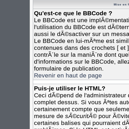
Mise en 
Qu'est-ce que le BBCode ?
Le BBCode est une implÃ©mentatio
l'utilisation du BBCode est dÃ©te
aussi le dÃ©sactiver sur un messag
Le BBCode en lui-mÃªme est simila
contenues dans des crochets [ et ] 
contrÃ´le sur la maniÃ¨re dont que
d'informations sur le BBCode, allez
formulaire de publication.
Revenir en haut de page
Puis-je utiliser le HTML?
Ceci dÃ©pend de l'administrateur q
complet dessus. Si vous Ãªtes auto
certainement compte que seulement
mesure de
sÃ©curitÃ©
pour Ã©vite
certaines balises qui pourraient d