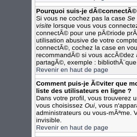
Pourquoi suis-je dÃ©connectÃ©
Si vous ne cochez pas la case
Se
visite
lorsque vous vous connectez
connectÃ© pour une pÃ©riode prÃ©
utilisation abusive de votre compte
connectÃ©, cochez la case en vous
recommandÃ© si vous accÃ©dez au 
partagÃ©, exemple : bibliothÃ¨que,
Revenir en haut de page
Comment puis-je Ã©viter que mon
liste des utilisateurs en ligne ?
Dans votre profil, vous trouverez 
vous choisissez
Oui
, vous n'appa
administrateurs ou vous-mÃªme. 
invisible.
Revenir en haut de page