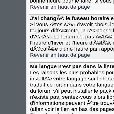
bonne heure pour le faire, si vous
Revenir en haut de page
J'ai changÃ© le fuseau horaire et
Si vous Ãªtes sÃ»r d'avoir choisi l
toujours diffÃ©rente, la rÃ©ponse 
d'Ã©tÃ©. Le forum n'a pas Ã©tÃ©
l'heure d'hiver et l'heure d'Ã©tÃ©;
dÃ©calÃ©e d'une heure par rapport
Revenir en haut de page
Ma langue n'est pas dans la liste
Les raisons les plus probables pour
installÃ© votre langage sur le for
traduit ce forum dans votre langu
du forum s'il peut installer le pac
n'existe pas, sentez-vous alors li
d'informations peuvent Ãªtre trou
(allez voir le lien en bas des pages