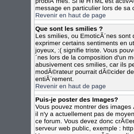
problÃ¨mes. Si le HTML est activ
message en particulier lors de sa 
Revenir en haut de page
Que sont les smilies ?
Les smilies, ou EmoticÃ´nes sont d
exprimer certains sentiments en util
joyeux, :( signifie triste. Vous po
´nes lors de la composition d'un 
abusivement ces smilies, car ils pe
modÃ©rateur pourrait dÃ©cider de 
entiÃ¨rement.
Revenir en haut de page
Puis-je poster des Images?
Vous pouvez montrer des images Ã
il n'y a actuellement pas de moye
ce forum. Vous devez donc crÃ©er
serveur web public, exemple : htt