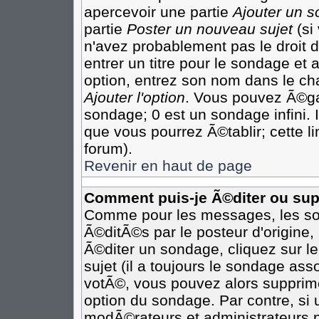
apercevoir une partie
Ajouter un 
partie
Poster un nouveau sujet
(si
n'avez probablement pas le droit
entrer un titre pour le sondage et
option, entrez son nom dans le ch
Ajouter l'option
. Vous pouvez Ã©gal
sondage; 0 est un sondage infini. I
que vous pourrez Ã©tablir; cette li
forum).
Revenir en haut de page
Comment puis-je Ã©diter ou su
Comme pour les messages, les so
Ã©ditÃ©s par le posteur d'origine
Ã©diter un sondage, cliquez sur l
sujet (il a toujours le sondage as
votÃ©, vous pouvez alors supprime
option du sondage. Par contre, si
modÃ©rateurs et administrateurs po