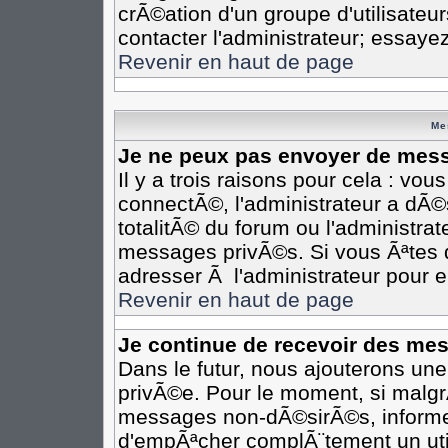
crÃ©ation d'un groupe d'utilisateu
contacter l'administrateur; essaye
Revenir en haut de page
Me
Je ne peux pas envoyer de mess
Il y a trois raisons pour cela : vo
connectÃ©, l'administrateur a dÃ©
totalitÃ© du forum ou l'administr
messages privÃ©s. Si vous Ãªtes d
adresser Ã l'administrateur pour e
Revenir en haut de page
Je continue de recevoir des me
Dans le futur, nous ajouterons un
privÃ©e. Pour le moment, si malgr
messages non-dÃ©sirÃ©s, informez-e
d'empÃªcher complÃ¨tement un uti