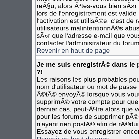
reÃ§u, alors Ãªtes-vous bien sÃ»r
lors de l'enregistrement est valide
l'activation est utilisÃ©e, c'est d
utilisateurs malintentionnÃ©s ab
sÃ»r que l'adresse e-mail que vous
contacter l'administrateur du forum
Revenir en haut de page
Je me suis enregistrÃ© dans le
?!
Les raisons les plus probables po
nom d'utilisateur ou mot de passe i
Ã©tÃ© envoyÃ© lorsque vous vous Ã
supprimÃ© votre compte pour quel
dernier cas, peut-Ãªtre alors que v
pour les forums de supprimer pÃ©r
n'ayant rien postÃ© afin de rÃ©dui
Essayez de vous enregistrer encor
Revenir en haut de page