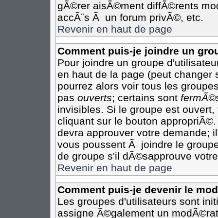
gÃ©rer aisÃ©ment diffÃ©rents mod
accÃ¨s Ã un forum privÃ©, etc.
Revenir en haut de page
Comment puis-je joindre un grou
Pour joindre un groupe d'utilisateur
en haut de la page (peut changer 
pourrez alors voir tous les groupes
pas
ouverts
; certains sont
fermÃ©
invisibles. Si le groupe est ouver
cliquant sur le bouton appropriÃ©.
devra approuver votre demande; il
vous poussent Ã joindre le groupe
de groupe s'il dÃ©sapprouve votre
Revenir en haut de page
Comment puis-je devenir le modÃ
Les groupes d'utilisateurs sont init
assigne Ã©galement un modÃ©rateu