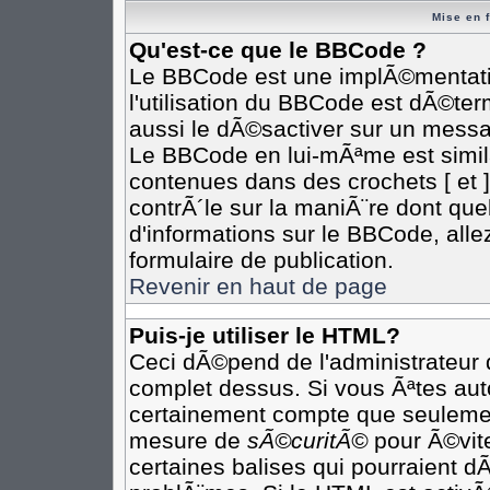
Mise en 
Qu'est-ce que le BBCode ?
Le BBCode est une implÃ©mentatio
l'utilisation du BBCode est dÃ©te
aussi le dÃ©sactiver sur un messag
Le BBCode en lui-mÃªme est simila
contenues dans des crochets [ et ] 
contrÃ´le sur la maniÃ¨re dont que
d'informations sur le BBCode, allez
formulaire de publication.
Revenir en haut de page
Puis-je utiliser le HTML?
Ceci dÃ©pend de l'administrateur q
complet dessus. Si vous Ãªtes auto
certainement compte que seulement
mesure de
sÃ©curitÃ©
pour Ã©vite
certaines balises qui pourraient d