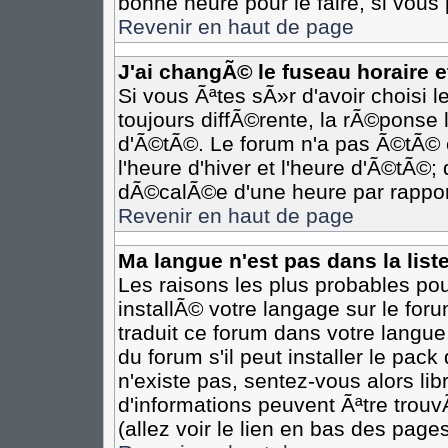
bonne heure pour le faire, si vous
Revenir en haut de page
J'ai changÃ© le fuseau horaire et
Si vous Ãªtes sÃ»r d'avoir choisi l
toujours diffÃ©rente, la rÃ©ponse 
d'Ã©tÃ©. Le forum n'a pas Ã©tÃ©
l'heure d'hiver et l'heure d'Ã©tÃ©;
dÃ©calÃ©e d'une heure par rapport
Revenir en haut de page
Ma langue n'est pas dans la liste
Les raisons les plus probables pour
installÃ© votre langage sur le for
traduit ce forum dans votre langu
du forum s'il peut installer le pac
n'existe pas, sentez-vous alors li
d'informations peuvent Ãªtre trou
(allez voir le lien en bas des pages