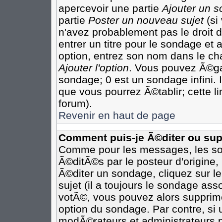
apercevoir une partie
Ajouter un 
partie
Poster un nouveau sujet
(si
n'avez probablement pas le droit
entrer un titre pour le sondage et
option, entrez son nom dans le ch
Ajouter l'option
. Vous pouvez Ã©gal
sondage; 0 est un sondage infini. I
que vous pourrez Ã©tablir; cette li
forum).
Revenir en haut de page
Comment puis-je Ã©diter ou su
Comme pour les messages, les so
Ã©ditÃ©s par le posteur d'origine
Ã©diter un sondage, cliquez sur l
sujet (il a toujours le sondage as
votÃ©, vous pouvez alors supprime
option du sondage. Par contre, si
modÃ©rateurs et administrateurs po