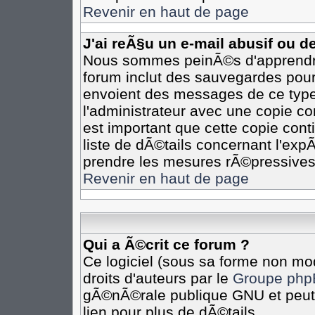
Revenir en haut de page
J'ai reÃ§u un e-mail abusif ou 
Nous sommes peinÃ©s d'apprendre 
forum inclut des sauvegardes pour 
envoient des messages de ce type
l'administrateur avec une copie co
est important que cette copie cont
liste de dÃ©tails concernant l'expÃ
prendre les mesures rÃ©pressives
Revenir en haut de page
Qui a Ã©crit ce forum ?
Ce logiciel (sous sa forme non mod
droits d'auteurs par le
Groupe php
gÃ©nÃ©rale publique GNU et peut Ã
lien pour plus de dÃ©tails.