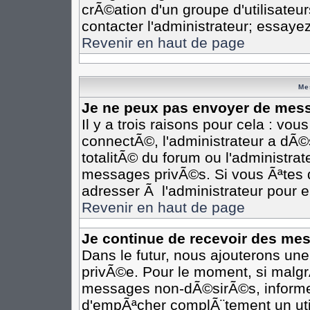
crÃ©ation d'un groupe d'utilisateu
contacter l'administrateur; essaye
Revenir en haut de page
Me
Je ne peux pas envoyer de mess
Il y a trois raisons pour cela : vo
connectÃ©, l'administrateur a dÃ©
totalitÃ© du forum ou l'administr
messages privÃ©s. Si vous Ãªtes d
adresser Ã l'administrateur pour e
Revenir en haut de page
Je continue de recevoir des me
Dans le futur, nous ajouterons un
privÃ©e. Pour le moment, si malgr
messages non-dÃ©sirÃ©s, informez-e
d'empÃªcher complÃ¨tement un uti