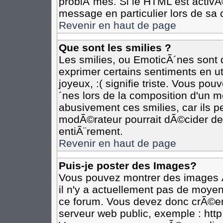
problÃ¨mes. Si le HTML est activ
message en particulier lors de sa 
Revenir en haut de page
Que sont les smilies ?
Les smilies, ou EmoticÃ´nes sont d
exprimer certains sentiments en util
joyeux, :( signifie triste. Vous po
´nes lors de la composition d'un 
abusivement ces smilies, car ils pe
modÃ©rateur pourrait dÃ©cider de 
entiÃ¨rement.
Revenir en haut de page
Puis-je poster des Images?
Vous pouvez montrer des images Ã
il n'y a actuellement pas de moye
ce forum. Vous devez donc crÃ©er
serveur web public, exemple : htt