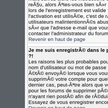
reÃ§u, alors Ãªtes-vous bien sÃ»r
lors de l'enregistrement est valide
l'activation est utilisÃ©e, c'est d
utilisateurs malintentionnÃ©s ab
sÃ»r que l'adresse e-mail que vous
contacter l'administrateur du forum
Revenir en haut de page
Je me suis enregistrÃ© dans le
?!
Les raisons les plus probables po
nom d'utilisateur ou mot de passe i
Ã©tÃ© envoyÃ© lorsque vous vous Ã
supprimÃ© votre compte pour quel
dernier cas, peut-Ãªtre alors que v
pour les forums de supprimer pÃ©r
n'ayant rien postÃ© afin de rÃ©dui
Essayez de vous enregistrer encor
Revenir en haut de page