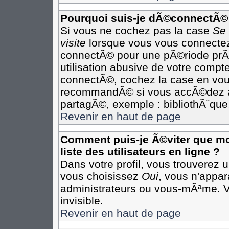
Pourquoi suis-je dÃ©connectÃ©
Si vous ne cochez pas la case
Se
visite
lorsque vous vous connectez
connectÃ© pour une pÃ©riode prÃ©
utilisation abusive de votre compte
connectÃ©, cochez la case en vous
recommandÃ© si vous accÃ©dez au 
partagÃ©, exemple : bibliothÃ¨que,
Revenir en haut de page
Comment puis-je Ã©viter que mon
liste des utilisateurs en ligne ?
Dans votre profil, vous trouverez 
vous choisissez
Oui
, vous n'appa
administrateurs ou vous-mÃªme. 
invisible.
Revenir en haut de page