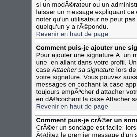
si un modÃ©rateur ou un administr
laisser un message expliquant ce q
noter qu'un utilisateur ne peut p
quelqu'un y a rÃ©pondu.
Revenir en haut de page
Comment puis-je ajouter une s
Pour ajouter une signature Ã un 
une, en allant dans votre profil. 
case
Attacher sa signature
lors de
votre signature. Vous pouvez aussi
messages en cochant la case appro
toujours empÃªcher d'attacher vot
en dÃ©cochant la case Attacher sa
Revenir en haut de page
Comment puis-je crÃ©er un son
CrÃ©er un sondage est facile; lor
Ã©ditez le premier message d'un su