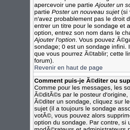
apercevoir une partie
Ajouter un 
partie
Poster un nouveau sujet
(si
n'avez probablement pas le droit
entrer un titre pour le sondage et
option, entrez son nom dans le ch
Ajouter l'option
. Vous pouvez Ã©gal
sondage; 0 est un sondage infini. I
que vous pourrez Ã©tablir; cette li
forum).
Revenir en haut de page
Comment puis-je Ã©diter ou su
Comme pour les messages, les so
Ã©ditÃ©s par le posteur d'origine
Ã©diter un sondage, cliquez sur l
sujet (il a toujours le sondage as
votÃ©, vous pouvez alors supprime
option du sondage. Par contre, si
modÃ©rateurs et administrateurs po