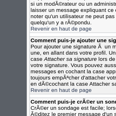
si un modÃ©rateur ou un administr
laisser un message expliquant ce q
noter qu'un utilisateur ne peut p
quelqu'un y a rÃ©pondu.
Revenir en haut de page
Comment puis-je ajouter une s
Pour ajouter une signature Ã un 
une, en allant dans votre profil. 
case
Attacher sa signature
lors de
votre signature. Vous pouvez aussi
messages en cochant la case appro
toujours empÃªcher d'attacher vot
en dÃ©cochant la case Attacher sa
Revenir en haut de page
Comment puis-je crÃ©er un son
CrÃ©er un sondage est facile; lor
Ã©ditez le premier message d'un su