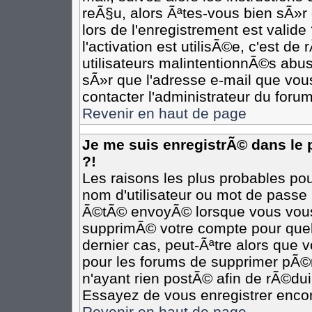
reÃ§u, alors Ãªtes-vous bien sÃ»r
lors de l'enregistrement est valide
l'activation est utilisÃ©e, c'est d
utilisateurs malintentionnÃ©s ab
sÃ»r que l'adresse e-mail que vous
contacter l'administrateur du forum
Revenir en haut de page
Je me suis enregistrÃ© dans le
?!
Les raisons les plus probables po
nom d'utilisateur ou mot de passe i
Ã©tÃ© envoyÃ© lorsque vous vous Ã
supprimÃ© votre compte pour quel
dernier cas, peut-Ãªtre alors que v
pour les forums de supprimer pÃ©r
n'ayant rien postÃ© afin de rÃ©dui
Essayez de vous enregistrer encor
Revenir en haut de page