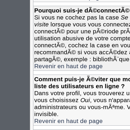
Pourquoi suis-je dÃ©connectÃ©
Si vous ne cochez pas la case
Se
visite
lorsque vous vous connectez
connectÃ© pour une pÃ©riode prÃ©
utilisation abusive de votre compte
connectÃ©, cochez la case en vous
recommandÃ© si vous accÃ©dez au 
partagÃ©, exemple : bibliothÃ¨que,
Revenir en haut de page
Comment puis-je Ã©viter que mon
liste des utilisateurs en ligne ?
Dans votre profil, vous trouverez 
vous choisissez
Oui
, vous n'appa
administrateurs ou vous-mÃªme. 
invisible.
Revenir en haut de page