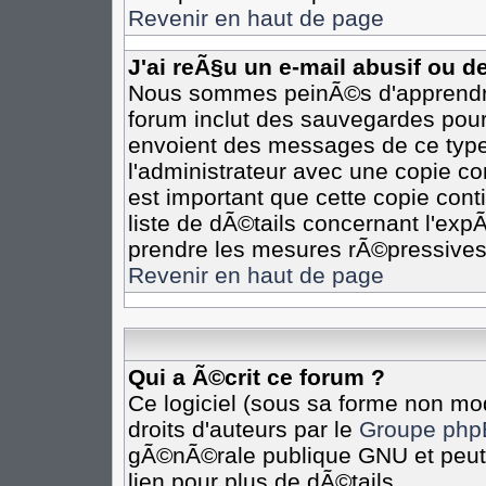
Revenir en haut de page
J'ai reÃ§u un e-mail abusif ou 
Nous sommes peinÃ©s d'apprendre 
forum inclut des sauvegardes pour 
envoient des messages de ce type
l'administrateur avec une copie co
est important que cette copie cont
liste de dÃ©tails concernant l'expÃ
prendre les mesures rÃ©pressives
Revenir en haut de page
Qui a Ã©crit ce forum ?
Ce logiciel (sous sa forme non mod
droits d'auteurs par le
Groupe php
gÃ©nÃ©rale publique GNU et peut Ã
lien pour plus de dÃ©tails.