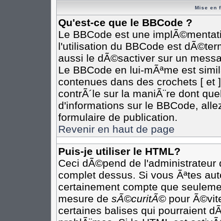
Mise en 
Qu'est-ce que le BBCode ?
Le BBCode est une implÃ©mentatio
l'utilisation du BBCode est dÃ©te
aussi le dÃ©sactiver sur un messag
Le BBCode en lui-mÃªme est simila
contenues dans des crochets [ et ] 
contrÃ´le sur la maniÃ¨re dont que
d'informations sur le BBCode, allez
formulaire de publication.
Revenir en haut de page
Puis-je utiliser le HTML?
Ceci dÃ©pend de l'administrateur q
complet dessus. Si vous Ãªtes auto
certainement compte que seulement
mesure de
sÃ©curitÃ©
pour Ã©vite
certaines balises qui pourraient d