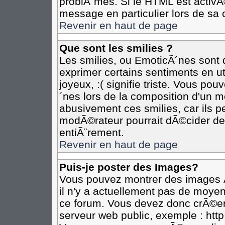
problÃ¨mes. Si le HTML est activ
message en particulier lors de sa 
Revenir en haut de page
Que sont les smilies ?
Les smilies, ou EmoticÃ´nes sont d
exprimer certains sentiments en util
joyeux, :( signifie triste. Vous po
´nes lors de la composition d'un 
abusivement ces smilies, car ils pe
modÃ©rateur pourrait dÃ©cider de 
entiÃ¨rement.
Revenir en haut de page
Puis-je poster des Images?
Vous pouvez montrer des images Ã
il n'y a actuellement pas de moye
ce forum. Vous devez donc crÃ©er
serveur web public, exemple : htt