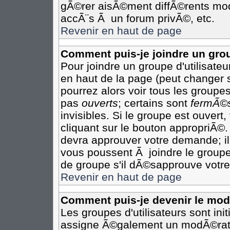
gÃ©rer aisÃ©ment diffÃ©rents mod
accÃ¨s Ã un forum privÃ©, etc.
Revenir en haut de page
Comment puis-je joindre un grou
Pour joindre un groupe d'utilisateur
en haut de la page (peut changer 
pourrez alors voir tous les groupes
pas
ouverts
; certains sont
fermÃ©
invisibles. Si le groupe est ouver
cliquant sur le bouton appropriÃ©.
devra approuver votre demande; il
vous poussent Ã joindre le groupe
de groupe s'il dÃ©sapprouve votre
Revenir en haut de page
Comment puis-je devenir le modÃ
Les groupes d'utilisateurs sont init
assigne Ã©galement un modÃ©rateu