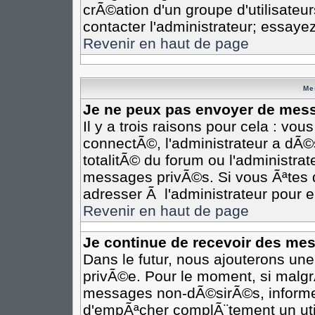
crÃ©ation d'un groupe d'utilisateu
contacter l'administrateur; essaye
Revenir en haut de page
Me
Je ne peux pas envoyer de mess
Il y a trois raisons pour cela : vo
connectÃ©, l'administrateur a dÃ©
totalitÃ© du forum ou l'administr
messages privÃ©s. Si vous Ãªtes d
adresser Ã l'administrateur pour e
Revenir en haut de page
Je continue de recevoir des me
Dans le futur, nous ajouterons un
privÃ©e. Pour le moment, si malgr
messages non-dÃ©sirÃ©s, informez-e
d'empÃªcher complÃ¨tement un uti