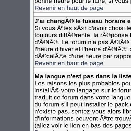
bonne heure pour le faire, si vous
Revenir en haut de page
J'ai changÃ© le fuseau horaire et
Si vous Ãªtes sÃ»r d'avoir choisi l
toujours diffÃ©rente, la rÃ©ponse 
d'Ã©tÃ©. Le forum n'a pas Ã©tÃ©
l'heure d'hiver et l'heure d'Ã©tÃ©;
dÃ©calÃ©e d'une heure par rapport
Revenir en haut de page
Ma langue n'est pas dans la liste
Les raisons les plus probables pour
installÃ© votre langage sur le for
traduit ce forum dans votre langu
du forum s'il peut installer le pac
n'existe pas, sentez-vous alors li
d'informations peuvent Ãªtre trou
(allez voir le lien en bas des pages