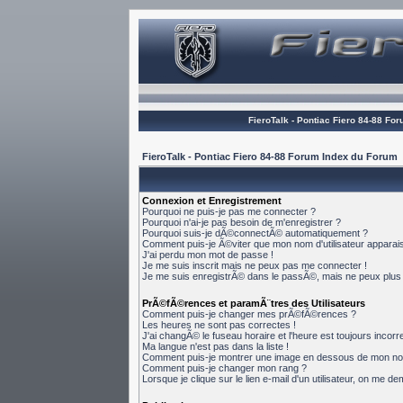
FieroTalk - Pontiac Fiero 84-88 Fo
FieroTalk - Pontiac Fiero 84-88 Forum Index du Forum
Connexion et Enregistrement
Pourquoi ne puis-je pas me connecter ?
Pourquoi n'ai-je pas besoin de m'enregistrer ?
Pourquoi suis-je dÃ©connectÃ© automatiquement ?
Comment puis-je Ã©viter que mon nom d'utilisateur apparaisse
J'ai perdu mon mot de passe !
Je me suis inscrit mais ne peux pas me connecter !
Je me suis enregistrÃ© dans le passÃ©, mais ne peux plus
PrÃ©fÃ©rences et paramÃ¨tres des Utilisateurs
Comment puis-je changer mes prÃ©fÃ©rences ?
Les heures ne sont pas correctes !
J'ai changÃ© le fuseau horaire et l'heure est toujours incorre
Ma langue n'est pas dans la liste !
Comment puis-je montrer une image en dessous de mon nom 
Comment puis-je changer mon rang ?
Lorsque je clique sur le lien e-mail d'un utilisateur, on me 