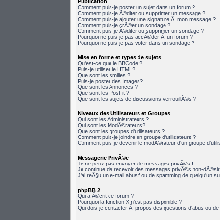
Publication
Comment puis-je poster un sujet dans un forum ?
Comment puis-je Ã©diter ou supprimer un message ?
Comment puis-je ajouter une signature Ã mon message ?
Comment puis-je crÃ©er un sondage ?
Comment puis-je Ã©diter ou supprimer un sondage ?
Pourquoi ne puis-je pas accÃ©der Ã un forum ?
Pourquoi ne puis-je pas voter dans un sondage ?
Mise en forme et types de sujets
Qu'est-ce que le BBCode ?
Puis-je utiliser le HTML?
Que sont les smilies ?
Puis-je poster des Images?
Que sont les Annonces ?
Que sont les Post-it ?
Que sont les sujets de discussions verrouillÃ©s ?
Niveaux des Utilisateurs et Groupes
Qui sont les Administrateurs ?
Qui sont les ModÃ©rateurs?
Que sont les groupes d'utilisateurs ?
Comment puis-je joindre un groupe d'utilisateurs ?
Comment puis-je devenir le modÃ©rateur d'un groupe d'utili
Messagerie PrivÃ©e
Je ne peux pas envoyer de messages privÃ©s !
Je continue de recevoir des messages privÃ©s non-dÃ©sir
J'ai reÃ§u un e-mail abusif ou de spamming de quelqu'un su
phpBB 2
Qui a Ã©crit ce forum ?
Pourquoi la fonction X n'est pas disponible ?
Qui dois-je contacter Ã propos des questions d'abus ou de l