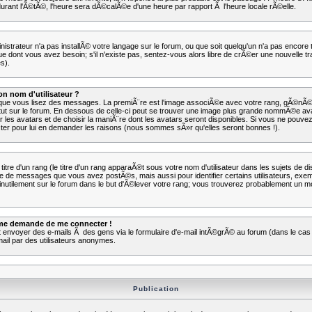
durant l'Ã©tÃ©, l'heure sera dÃ©calÃ©e d'une heure par rapport Ã l'heure locale rÃ©elle.
ministrateur n'a pas installÃ© votre langage sur le forum, ou que soit quelqu'un n'a pas enco
ngue dont vous avez besoin; s'il n'existe pas, sentez-vous alors libre de crÃ©er une nouvelle t
s).
 nom d'utilisateur ?
orsque vous lisez des messages. La premiÃ¨re est l'image associÃ©e avec votre rang, gÃ©nÃ©r
tut sur le forum. En dessous de celle-ci peut se trouver une image plus grande nommÃ©e av
er les avatars et de choisir la maniÃ¨re dont les avatars seront disponibles. Si vous ne pouvez
cter pour lui en demander les raisons (nous sommes sÃ»r qu'elles seront bonnes !).
e d'un rang (le titre d'un rang apparaÃ®t sous votre nom d'utilisateur dans les sujets de dis
bre de messages que vous avez postÃ©s, mais aussi pour identifier certains utilisateurs, exe
r inutilement sur le forum dans le but d'Ã©lever votre rang; vous trouverez probablement un
on me demande de me connecter !
envoyer des e-mails Ã des gens via le formulaire d'e-mail intÃ©grÃ© au forum (dans le cas oÃ
-mail par des utilisateurs anonymes.
Publication