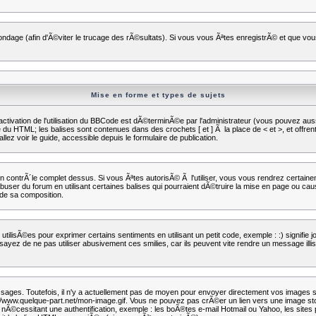
ondage (afin d'Ã©viter le trucage des rÃ©sultats). Si vous vous Ãªtes enregistrÃ© et que vo
Mise en forme et types de sujets
ivation de l'utilisation du BBCode est dÃ©terminÃ©e par l'administrateur (vous pouvez auss
du HTML; les balises sont contenues dans des crochets [ et ] Ã la place de < et >, et offren
llez voir le guide, accessible depuis le formulaire de publication.
 un contrÃ´le complet dessus. Si vous Ãªtes autorisÃ© Ã l'utiliser, vous vous rendrez certai
user du forum en utilisant certaines balises qui pourraient dÃ©truire la mise en page ou ca
de sa composition.
ilisÃ©es pour exprimer certains sentiments en utilisant un petit code, exemple : :) signifie joy
ez de ne pas utiliser abusivement ces smilies, car ils peuvent vite rendre un message illisi
ages. Toutefois, il n'y a actuellement pas de moyen pour envoyer directement vos images s
/www.quelque-part.net/mon-image.gif. Vous ne pouvez pas crÃ©er un lien vers une image sto
nÃ©cessitant une authentification, exemple : les boÃ®tes e-mail Hotmail ou Yahoo, les sites