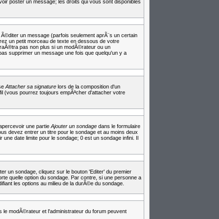
voir poster un message; les droits qui vous sont disponibles
Ã©diter un message (parfois seulement aprÃ¨s un certain
z un petit morceau de texte en dessous de votre
paraÃ®tra pas non plus si un modÃ©rateur ou un
ut pas supprimer un message une fois que quelqu'un y a
ase
Attacher sa signature
lors de la composition d'un
l (vous pourrez toujours empÃªcher d'attacher votre
 apercevoir une partie
Ajouter un sondage
dans le formulaire
us devez entrer un titre pour le sondage et au moins deux
une date limite pour le sondage; 0 est un sondage infini. Il
 un sondage, cliquez sur le bouton 'Editer' du premier
rte quelle option du sondage. Par contre, si une personne a
fiant les options au milieu de la durÃ©e du sondage.
uls le modÃ©rateur et l'administrateur du forum peuvent