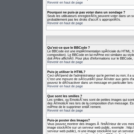
Revenir en haut de page
Pourquoi ne puis-je pas voter dans un sondage ?
Seuls les utilisateurs enregistrÃ©s peuvent voter dans un s
probablement pas les droits d'accÃ¨s appropriÃ©s.
Revenir en haut de page
Qu'est-ce que le BBCode ?
Le BBCode est une implÃ©mentation spÃ©ciale du HTML; l'act
composition). Le BBCode en lui-mÃªme est similaire au style 
doit Ãªtre affichÃ©. Pour plus d'informations sur le BBCode, a
Revenir en haut de page
Puis-je utiliser le HTML?
Ceci dÃ©pend de l'administrateur qui le permet ou non; il a
C'est une mesure de
sÃ©curitÃ©
pour Ã©viter aux gens d'ab
pouvez le dÃ©sactiver dans un message en particulier lors 
Revenir en haut de page
Que sont les smilies ?
Les smilies, ou EmoticÃ´nes sont de petites images qui sont ut
des Ã©moticÃ´nes lors de la composition d'un message. Essay
mÃªme de le supprimer entiÃ¨rement.
Revenir en haut de page
Puis-je poster des Images?
Vous pouvez montrer des images Ã l'intÃ©rieur de vos mess
image stockÃ©e sur un serveur web public, exemple : http:/
serveur web public), ni une image stockÃ©e sur un serveur 