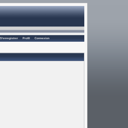
S'enregistrer
Profil
Connexion