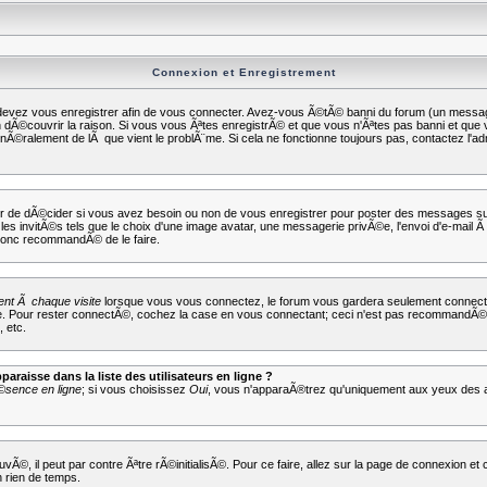
Connexion et Enregistrement
vez vous enregistrer afin de vous connecter. Avez-vous Ã©tÃ© banni du forum (un message e
n dÃ©couvrir la raison. Si vous vous Ãªtes enregistrÃ© et que vous n'Ãªtes pas banni et que
nÃ©ralement de lÃ que vient le problÃ¨me. Si cela ne fonctionne toujours pas, contactez l'adm
ur de dÃ©cider si vous avez besoin ou non de vous enregistrer pour poster des messages sur
es invitÃ©s tels que le choix d'une image avatar, une messagerie privÃ©e, l'envoi d'e-mail Ã d
 donc recommandÃ© de le faire.
nt Ã chaque visite
lorsque vous vous connectez, le forum vous gardera seulement connect
tre. Pour rester connectÃ©, cochez la case en vous connectant; ceci n'est pas recommandÃ© 
 etc.
raisse dans la liste des utilisateurs en ligne ?
sence en ligne
; si vous choisissez
Oui
, vous n'apparaÃ®trez qu'uniquement aux yeux des
Ã©, il peut par contre Ãªtre rÃ©initialisÃ©. Pour ce faire, allez sur la page de connexion et 
 rien de temps.