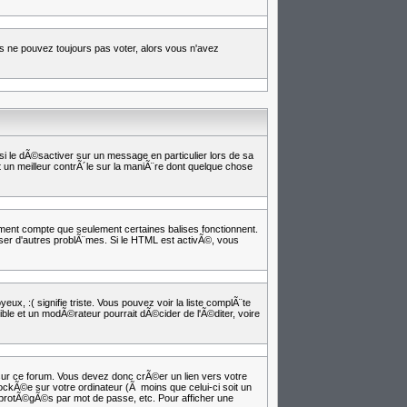
us ne pouvez toujours pas voter, alors vous n'avez
i le dÃ©sactiver sur un message en particulier lors de sa
t un meilleur contrÃ´le sur la maniÃ¨re dont quelque chose
nement compte que seulement certaines balises fonctionnent.
user d'autres problÃ¨mes. Si le HTML est activÃ©, vous
eux, :( signifie triste. Vous pouvez voir la liste complÃ¨te
ble et un modÃ©rateur pourrait dÃ©cider de l'Ã©diter, voire
ur ce forum. Vous devez donc crÃ©er un lien vers votre
ckÃ©e sur votre ordinateur (Ã moins que celui-ci soit un
 protÃ©gÃ©s par mot de passe, etc. Pour afficher une