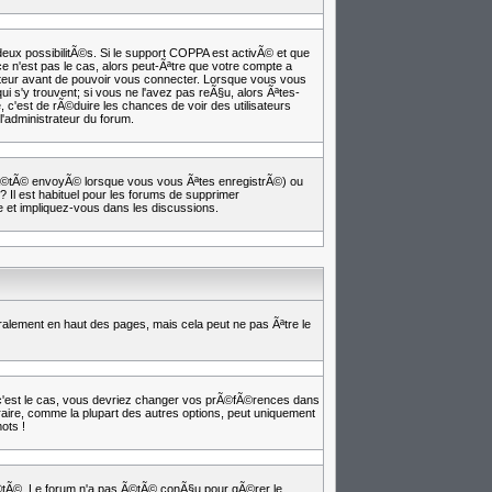
deux possibilitÃ©s. Si le support COPPA est activÃ© et que
e n'est pas le cas, alors peut-Ãªtre que votre compte a
rateur avant de pouvoir vous connecter. Lorsque vous vous
i s'y trouvent; si vous ne l'avez pas reÃ§u, alors Ãªtes-
, c'est de rÃ©duire les chances de voir des utilisateurs
'administrateur du forum.
 a Ã©tÃ© envoyÃ© lorsque vous vous Ãªtes enregistrÃ©) ou
 Il est habituel pour les forums de supprimer
e et impliquez-vous dans les discussions.
ement en haut des pages, mais cela peut ne pas Ãªtre le
i c'est le cas, vous devriez changer vos prÃ©fÃ©rences dans
oraire, comme la plupart des autres options, peut uniquement
ots !
d'Ã©tÃ©. Le forum n'a pas Ã©tÃ© conÃ§u pour gÃ©rer le