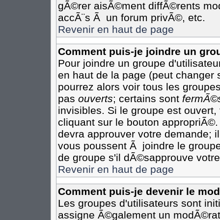
gÃ©rer aisÃ©ment diffÃ©rents mod
accÃ¨s Ã un forum privÃ©, etc.
Revenir en haut de page
Comment puis-je joindre un grou
Pour joindre un groupe d'utilisateur
en haut de la page (peut changer 
pourrez alors voir tous les groupes
pas
ouverts
; certains sont
fermÃ©
invisibles. Si le groupe est ouver
cliquant sur le bouton appropriÃ©.
devra approuver votre demande; il
vous poussent Ã joindre le groupe
de groupe s'il dÃ©sapprouve votre
Revenir en haut de page
Comment puis-je devenir le modÃ
Les groupes d'utilisateurs sont init
assigne Ã©galement un modÃ©rateu