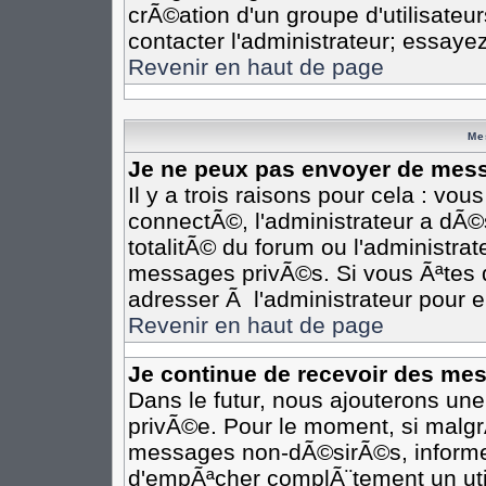
crÃ©ation d'un groupe d'utilisateu
contacter l'administrateur; essaye
Revenir en haut de page
Me
Je ne peux pas envoyer de mess
Il y a trois raisons pour cela : vo
connectÃ©, l'administrateur a dÃ©
totalitÃ© du forum ou l'administr
messages privÃ©s. Si vous Ãªtes d
adresser Ã l'administrateur pour e
Revenir en haut de page
Je continue de recevoir des me
Dans le futur, nous ajouterons un
privÃ©e. Pour le moment, si malgr
messages non-dÃ©sirÃ©s, informez-e
d'empÃªcher complÃ¨tement un uti