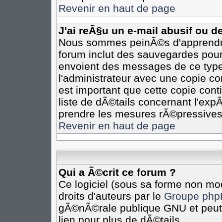
Revenir en haut de page
J'ai reÃ§u un e-mail abusif ou 
Nous sommes peinÃ©s d'apprendre 
forum inclut des sauvegardes pour 
envoient des messages de ce type
l'administrateur avec une copie co
est important que cette copie cont
liste de dÃ©tails concernant l'expÃ
prendre les mesures rÃ©pressives
Revenir en haut de page
Qui a Ã©crit ce forum ?
Ce logiciel (sous sa forme non mod
droits d'auteurs par le
Groupe php
gÃ©nÃ©rale publique GNU et peut Ã
lien pour plus de dÃ©tails.