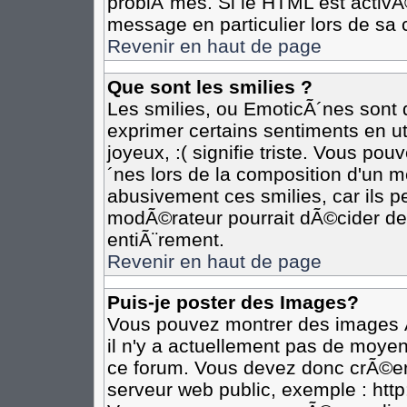
problÃ¨mes. Si le HTML est activ
message en particulier lors de sa 
Revenir en haut de page
Que sont les smilies ?
Les smilies, ou EmoticÃ´nes sont d
exprimer certains sentiments en util
joyeux, :( signifie triste. Vous po
´nes lors de la composition d'un 
abusivement ces smilies, car ils pe
modÃ©rateur pourrait dÃ©cider de 
entiÃ¨rement.
Revenir en haut de page
Puis-je poster des Images?
Vous pouvez montrer des images Ã
il n'y a actuellement pas de moye
ce forum. Vous devez donc crÃ©er
serveur web public, exemple : htt