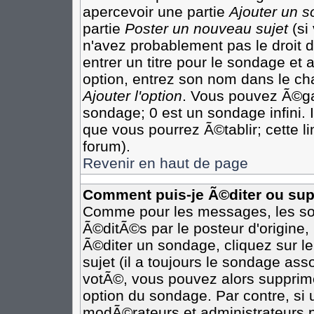
apercevoir une partie
Ajouter un 
partie
Poster un nouveau sujet
(si
n'avez probablement pas le droit
entrer un titre pour le sondage et
option, entrez son nom dans le ch
Ajouter l'option
. Vous pouvez Ã©gal
sondage; 0 est un sondage infini. I
que vous pourrez Ã©tablir; cette li
forum).
Revenir en haut de page
Comment puis-je Ã©diter ou su
Comme pour les messages, les so
Ã©ditÃ©s par le posteur d'origine
Ã©diter un sondage, cliquez sur l
sujet (il a toujours le sondage as
votÃ©, vous pouvez alors supprime
option du sondage. Par contre, si
modÃ©rateurs et administrateurs po