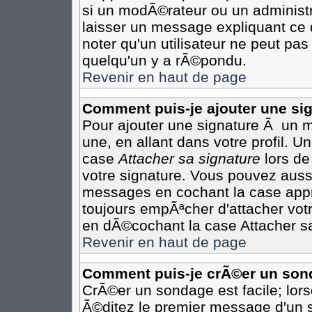
si un modÃ©rateur ou un administr
laisser un message expliquant ce q
noter qu'un utilisateur ne peut p
quelqu'un y a rÃ©pondu.
Revenir en haut de page
Comment puis-je ajouter une s
Pour ajouter une signature Ã un 
une, en allant dans votre profil. 
case
Attacher sa signature
lors de
votre signature. Vous pouvez aussi
messages en cochant la case appro
toujours empÃªcher d'attacher vot
en dÃ©cochant la case Attacher sa
Revenir en haut de page
Comment puis-je crÃ©er un son
CrÃ©er un sondage est facile; lor
Ã©ditez le premier message d'un su