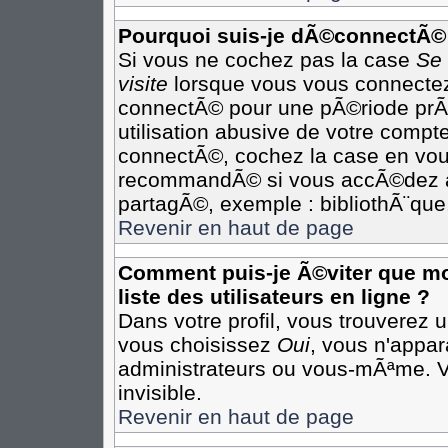
Pourquoi suis-je dÃ©connectÃ©
Si vous ne cochez pas la case
Se
visite
lorsque vous vous connectez
connectÃ© pour une pÃ©riode prÃ©
utilisation abusive de votre compte
connectÃ©, cochez la case en vous
recommandÃ© si vous accÃ©dez au 
partagÃ©, exemple : bibliothÃ¨que,
Revenir en haut de page
Comment puis-je Ã©viter que mon
liste des utilisateurs en ligne ?
Dans votre profil, vous trouverez 
vous choisissez
Oui
, vous n'appa
administrateurs ou vous-mÃªme. 
invisible.
Revenir en haut de page