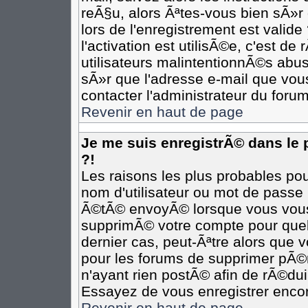
reÃ§u, alors Ãªtes-vous bien sÃ»r
lors de l'enregistrement est valide
l'activation est utilisÃ©e, c'est d
utilisateurs malintentionnÃ©s ab
sÃ»r que l'adresse e-mail que vous
contacter l'administrateur du forum
Revenir en haut de page
Je me suis enregistrÃ© dans le
?!
Les raisons les plus probables po
nom d'utilisateur ou mot de passe i
Ã©tÃ© envoyÃ© lorsque vous vous Ã
supprimÃ© votre compte pour quel
dernier cas, peut-Ãªtre alors que v
pour les forums de supprimer pÃ©r
n'ayant rien postÃ© afin de rÃ©dui
Essayez de vous enregistrer encor
Revenir en haut de page