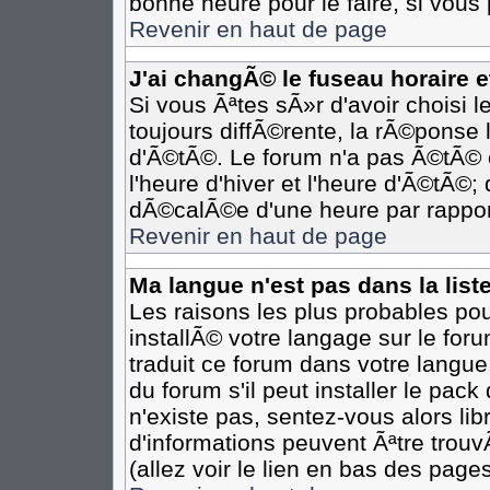
bonne heure pour le faire, si vous
Revenir en haut de page
J'ai changÃ© le fuseau horaire et
Si vous Ãªtes sÃ»r d'avoir choisi l
toujours diffÃ©rente, la rÃ©ponse 
d'Ã©tÃ©. Le forum n'a pas Ã©tÃ©
l'heure d'hiver et l'heure d'Ã©tÃ©;
dÃ©calÃ©e d'une heure par rapport
Revenir en haut de page
Ma langue n'est pas dans la liste
Les raisons les plus probables pour
installÃ© votre langage sur le for
traduit ce forum dans votre langu
du forum s'il peut installer le pac
n'existe pas, sentez-vous alors li
d'informations peuvent Ãªtre trou
(allez voir le lien en bas des pages