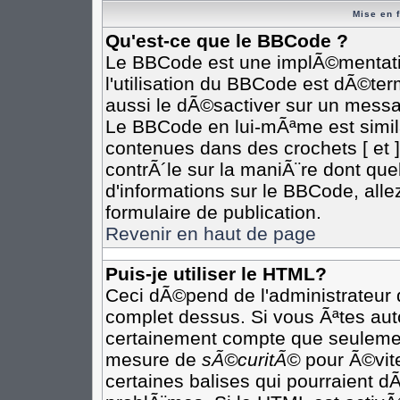
Mise en 
Qu'est-ce que le BBCode ?
Le BBCode est une implÃ©mentatio
l'utilisation du BBCode est dÃ©te
aussi le dÃ©sactiver sur un messag
Le BBCode en lui-mÃªme est simila
contenues dans des crochets [ et ] 
contrÃ´le sur la maniÃ¨re dont que
d'informations sur le BBCode, allez
formulaire de publication.
Revenir en haut de page
Puis-je utiliser le HTML?
Ceci dÃ©pend de l'administrateur q
complet dessus. Si vous Ãªtes auto
certainement compte que seulement
mesure de
sÃ©curitÃ©
pour Ã©vite
certaines balises qui pourraient d